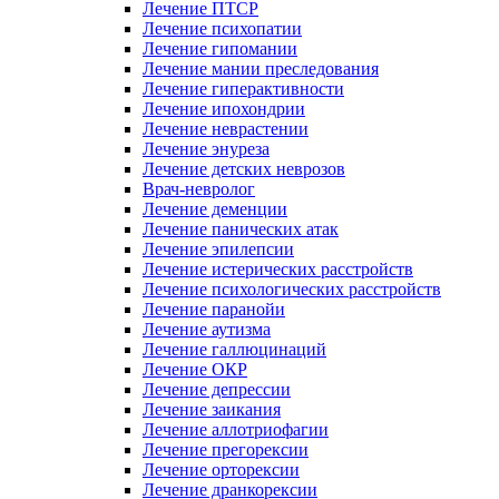
Лечение ПТСР
Лечение психопатии
Лечение гипомании
Лечение мании преследования
Лечение гиперактивности
Лечение ипохондрии
Лечение неврастении
Лечение энуреза
Лечение детских неврозов
Врач-невролог
Лечение деменции
Лечение панических атак
Лечение эпилепсии
Лечение истерических расстройств
Лечение психологических расстройств
Лечение паранойи
Лечение аутизма
Лечение галлюцинаций
Лечение ОКР
Лечение депрессии
Лечение заикания
Лечение аллотриофагии
Лечение прегорексии
Лечение орторексии
Лечение дранкорексии