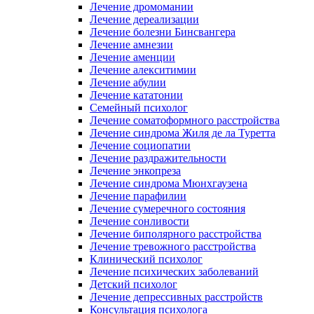
Лечение дромомании
Лечение дереализации
Лечение болезни Бинсвангера
Лечение амнезии
Лечение аменции
Лечение алекситимии
Лечение абулии
Лечение кататонии
Семейный психолог
Лечение соматоформного расстройства
Лечение синдрома Жиля де ла Туретта
Лечение социопатии
Лечение раздражительности
Лечение энкопреза
Лечение синдрома Мюнхгаузена
Лечение парафилии
Лечение сумеречного состояния
Лечение сонливости
Лечение биполярного расстройства
Лечение тревожного расстройства
Клинический психолог
Лечение психических заболеваний
Детский психолог
Лечение депрессивных расстройств
Консультация психолога