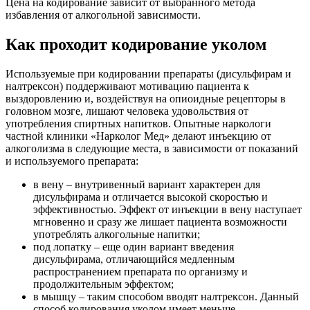
Цена на кодирование зависит от выбранного метода
избавления от алкогольной зависимости.
Как проходит кодирование уколом
Используемые при кодировании препараты (дисульфирам и
налтрексон) поддерживают мотивацию пациента к
выздоровлению и, воздействуя на опиоидные рецепторы в
головном мозге, лишают человека удовольствия от
употребления спиртных напитков. Опытные наркологи
частной клиники «Нарколог Мед» делают инъекцию от
алкоголизма в следующие места, в зависимости от показаний
и используемого препарата:
в вену – внутривенный вариант характерен для
дисульфирама и отличается высокой скоростью и
эффективностью. Эффект от инъекции в вену наступает
мгновенно и сразу же лишает пациента возможности
употреблять алкогольные напитки;
под лопатку – еще один вариант введения
дисульфирама, отличающийся медленным
распространением препарата по организму и
продолжительным эффектом;
в мышцу – таким способом вводят налтрексон. Данный
способ кодирования уколом имеет меньше