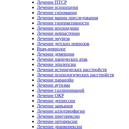
Лечение ПТСР
Лечение психопатии
Лечение гипомании
Лечение мании преследования
Лечение гиперактивности
Лечение ипохондрии
Лечение неврастении
Лечение энуреза
Лечение детских неврозов
Врач-невролог
Лечение деменции
Лечение панических атак
Лечение эпилепсии
Лечение истерических расстройств
Лечение психологических расстройств
Лечение паранойи
Лечение аутизма
Лечение галлюцинаций
Лечение ОКР
Лечение депрессии
Лечение заикания
Лечение аллотриофагии
Лечение прегорексии
Лечение орторексии
Лечение дранкорексии