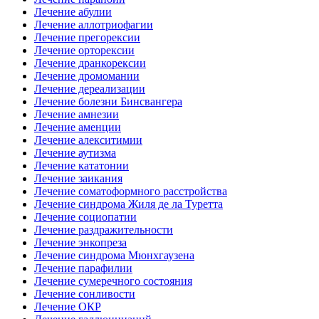
Лечение абулии
Лечение аллотриофагии
Лечение прегорексии
Лечение орторексии
Лечение дранкорексии
Лечение дромомании
Лечение дереализации
Лечение болезни Бинсвангера
Лечение амнезии
Лечение аменции
Лечение алекситимии
Лечение аутизма
Лечение кататонии
Лечение заикания
Лечение соматоформного расстройства
Лечение синдрома Жиля де ла Туретта
Лечение социопатии
Лечение раздражительности
Лечение энкопреза
Лечение синдрома Мюнхгаузена
Лечение парафилии
Лечение сумеречного состояния
Лечение сонливости
Лечение ОКР