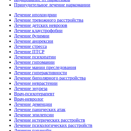
Принудительное лечение наркомании
Лечение ипохондрии
Лечение тревожного расстройства
Лечение детских неврозов
Лечение клаустрофобии
Лечение булимии
Лечение анорексии
Лечение стресса
Лечение ПТСР
Лечение психопатии
Лечение гипомании
Лечение мании преследования
Лечение гиперактивности
Лечение биполярного расстройства
Лечение неврастении
Лечение энуреза
Врач-психотерапевт
Врач-невролог
Лечение деменции
Лечение панических атак
Лечение эпилепсии
Лечение истерических расстройств
Лечение психологических расстройств
Лечение паранойи