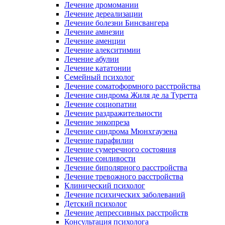
Лечение дромомании
Лечение дереализации
Лечение болезни Бинсвангера
Лечение амнезии
Лечение аменции
Лечение алекситимии
Лечение абулии
Лечение кататонии
Семейный психолог
Лечение соматоформного расстройства
Лечение синдрома Жиля де ла Туретта
Лечение социопатии
Лечение раздражительности
Лечение энкопреза
Лечение синдрома Мюнхгаузена
Лечение парафилии
Лечение сумеречного состояния
Лечение сонливости
Лечение биполярного расстройства
Лечение тревожного расстройства
Клинический психолог
Лечение психических заболеваний
Детский психолог
Лечение депрессивных расстройств
Консультация психолога