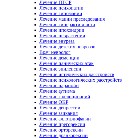
Лечение ПТСР
Лечение психопатии
Лечение гипомании
Лечение мании преследования
Лечение гиперактивности
Лечение ипохондрии
Лечение неврастении
Лечение энуреза
Лечение детских неврозов
Врач-невролог
Лечение деменции
Лечение панических атак
Лечение эпилепсии
Лечение истерических расстройств
Лечение психологических расстройств
Лечение паранойи
Лечение аутизма
Лечение галлюцинаций
Лечение ОКР
Лечение депрессии
Лечение заикания
Лечение аллотриофагии
Лечение прегорексии
Лечение орторексии
Лечение дранкорексии