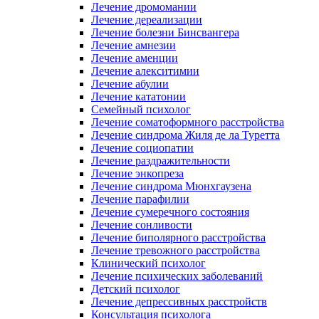
Лечение дромомании
Лечение дереализации
Лечение болезни Бинсвангера
Лечение амнезии
Лечение аменции
Лечение алекситимии
Лечение абулии
Лечение кататонии
Семейный психолог
Лечение соматоформного расстройства
Лечение синдрома Жиля де ла Туретта
Лечение социопатии
Лечение раздражительности
Лечение энкопреза
Лечение синдрома Мюнхгаузена
Лечение парафилии
Лечение сумеречного состояния
Лечение сонливости
Лечение биполярного расстройства
Лечение тревожного расстройства
Клинический психолог
Лечение психических заболеваний
Детский психолог
Лечение депрессивных расстройств
Консультация психолога