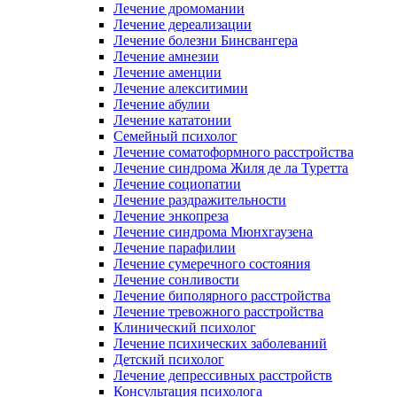
Лечение дромомании
Лечение дереализации
Лечение болезни Бинсвангера
Лечение амнезии
Лечение аменции
Лечение алекситимии
Лечение абулии
Лечение кататонии
Семейный психолог
Лечение соматоформного расстройства
Лечение синдрома Жиля де ла Туретта
Лечение социопатии
Лечение раздражительности
Лечение энкопреза
Лечение синдрома Мюнхгаузена
Лечение парафилии
Лечение сумеречного состояния
Лечение сонливости
Лечение биполярного расстройства
Лечение тревожного расстройства
Клинический психолог
Лечение психических заболеваний
Детский психолог
Лечение депрессивных расстройств
Консультация психолога