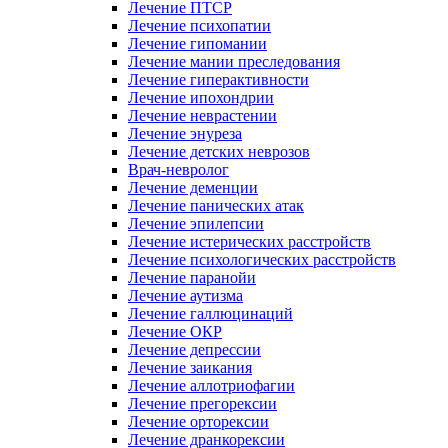
Лечение ПТСР
Лечение психопатии
Лечение гипомании
Лечение мании преследования
Лечение гиперактивности
Лечение ипохондрии
Лечение неврастении
Лечение энуреза
Лечение детских неврозов
Врач-невролог
Лечение деменции
Лечение панических атак
Лечение эпилепсии
Лечение истерических расстройств
Лечение психологических расстройств
Лечение паранойи
Лечение аутизма
Лечение галлюцинаций
Лечение ОКР
Лечение депрессии
Лечение заикания
Лечение аллотриофагии
Лечение прегорексии
Лечение орторексии
Лечение дранкорексии