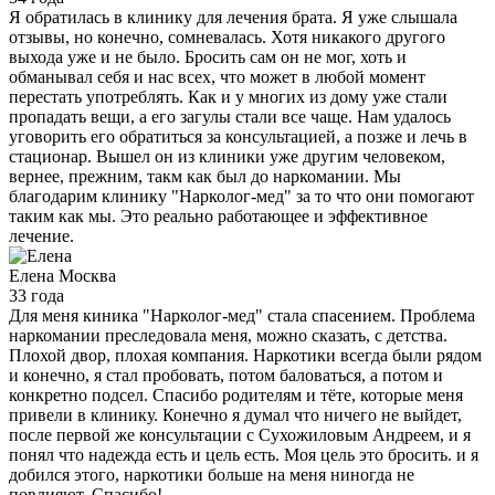
Я обратилась в клинику для лечения брата. Я уже слышала
отзывы, но конечно, сомневалась. Хотя никакого другого
выхода уже и не было. Бросить сам он не мог, хоть и
обманывал себя и нас всех, что может в любой момент
перестать употреблять. Как и у многих из дому уже стали
пропадать вещи, а его загулы стали все чаще. Нам удалось
уговорить его обратиться за консультацией, а позже и лечь в
стационар. Вышел он из клиники уже другим человеком,
вернее, прежним, такм как был до наркомании. Мы
благодарим клинику "Нарколог-мед" за то что они помогают
таким как мы. Это реально работающее и эффективное
лечение.
Елена
Москва
33 года
Для меня киника "Нарколог-мед" стала спасением. Проблема
наркомании преследовала меня, можно сказать, с детства.
Плохой двор, плохая компания. Наркотики всегда были рядом
и конечно, я стал пробовать, потом баловаться, а потом и
конкретно подсел. Спасибо родителям и тёте, которые меня
привели в клинику. Конечно я думал что ничего не выйдет,
после первой же консультации с Сухожиловым Андреем, и я
понял что надежда есть и цель есть. Моя цель это бросить. и я
добился этого, наркотики больше на меня ниногда не
повлияют. Спасибо!