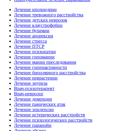
Лечение ипохондрии
Лечение тревожного расстройства
Лечение детских неврозов
Лечение клаустрофобии
Лечение булимии
Лечение анорексии
Лечение стресса
Лечение ПТСР
Лечение психопатии
Лечение гипомании
Лечение мании преследования
Лечение гиперактивности
Лечение биполярного расстройства
Лечение неврастении
Лечение энуреза
Врач-психотерапевт
Врач-невролог
Лечение деменции
Лечение панических атак
Лечение эпилепсии
Лечение истерических расстройств
Лечение психологических расстройств
Лечение паранойи
Лечение абулии