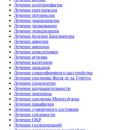
Лечение аллотриофагии
Лечение прегорексии
Лечение орторексии
Лечение дранкорексии
Лечение дромомании
Лечение дереализации
Лечение болезни Бинсвангера
Лечение амнезии
Лечение аменции
Лечение алекситимии
Лечение аутизма
Лечение кататонии
Лечение заикания
Лечение соматоформного расстройства
Лечение синдрома Жиля де ла Туретта
Лечение социопатии
Лечение раздражительности
Лечение энкопреза
Лечение синдрома Мюнхгаузена
Лечение парафилии
Лечение сумеречного состояния
Лечение сонливости
Лечение ОКР
Лечение галлюцинаций