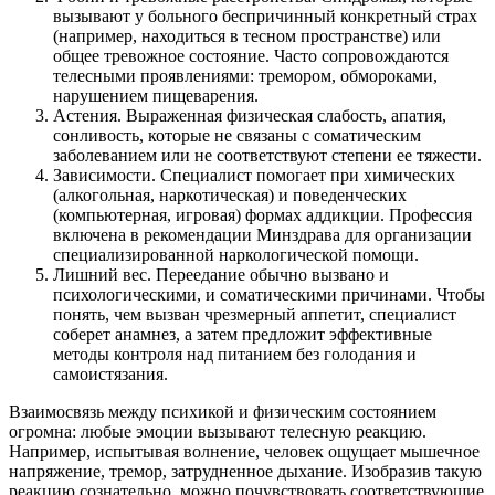
вызывают у больного беспричинный конкретный страх
(например, находиться в тесном пространстве) или
общее тревожное состояние. Часто сопровождаются
телесными проявлениями: тремором, обмороками,
нарушением пищеварения.
Астения. Выраженная физическая слабость, апатия,
сонливость, которые не связаны с соматическим
заболеванием или не соответствуют степени ее тяжести.
Зависимости. Специалист помогает при химических
(алкогольная, наркотическая) и поведенческих
(компьютерная, игровая) формах аддикции. Профессия
включена в рекомендации Минздрава для организации
специализированной наркологической помощи.
Лишний вес. Переедание обычно вызвано и
психологическими, и соматическими причинами. Чтобы
понять, чем вызван чрезмерный аппетит, специалист
соберет анамнез, а затем предложит эффективные
методы контроля над питанием без голодания и
самоистязания.
Взаимосвязь между психикой и физическим состоянием
огромна: любые эмоции вызывают телесную реакцию.
Например, испытывая волнение, человек ощущает мышечное
напряжение, тремор, затрудненное дыхание. Изобразив такую
реакцию сознательно, можно почувствовать соответствующие