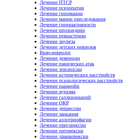
Лечение ПТСР
Лечение психопатии
Лечение гипомании
Лечение мании преследования
Лечение гиперактивности
Лечение ипохондрии
Лечение неврастении
Лечение энуреза
Лечение детских неврозов
Врач-невролог
Лечение деменции
Лечение панических атак
Лечение эпилепсии
Лечение истерических расстройств
Лечение психологических расстройств
Лечение паранойи
Лечение аутизма
Лечение галлюцинаций
Лечение ОКР
Лечение депрессии
Лечение заикания
Лечение аллотриофагии
Лечение прегорексии
Лечение орторексии
Лечение дранкорексии