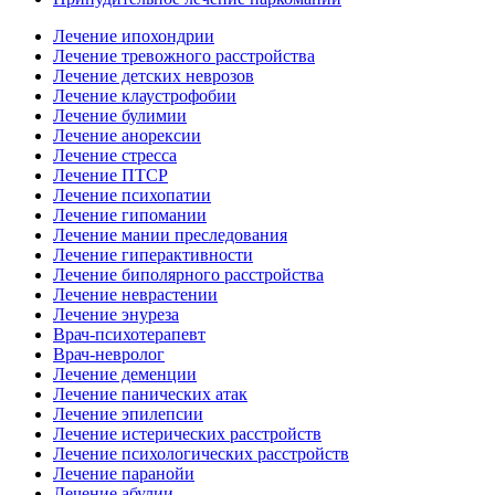
Лечение ипохондрии
Лечение тревожного расстройства
Лечение детских неврозов
Лечение клаустрофобии
Лечение булимии
Лечение анорексии
Лечение стресса
Лечение ПТСР
Лечение психопатии
Лечение гипомании
Лечение мании преследования
Лечение гиперактивности
Лечение биполярного расстройства
Лечение неврастении
Лечение энуреза
Врач-психотерапевт
Врач-невролог
Лечение деменции
Лечение панических атак
Лечение эпилепсии
Лечение истерических расстройств
Лечение психологических расстройств
Лечение паранойи
Лечение абулии