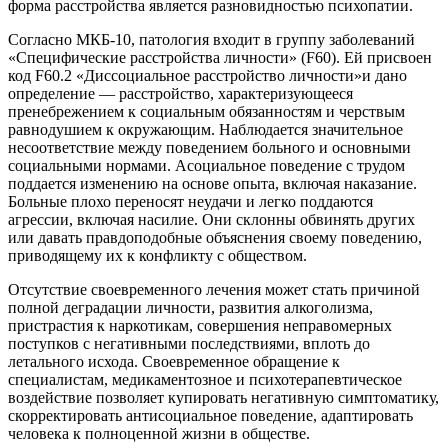
форма расстройства является разновидностью психопатии.
Согласно МКБ-10, патология входит в группу заболеваний
«Специфические расстройства личности» (F60). Ей присвоен
код F60.2 «Диссоциальное расстройство личности»и дано
определение — расстройство, характеризующееся
пренебрежением к социальным обязанностям и черствым
равнодушием к окружающим. Наблюдается значительное
несоответствие между поведением больного и основными
социальными нормами. Асоциальное поведение с трудом
поддается изменению на основе опыта, включая наказание.
Больные плохо переносят неудачи и легко поддаются
агрессии, включая насилие. Они склонны обвинять других
или давать правдоподобные объяснения своему поведению,
приводящему их к конфликту с обществом.
Отсутствие своевременного лечения может стать причиной
полной деградации личности, развития алкоголизма,
пристрастия к наркотикам, совершения неправомерных
поступков с негативными последствиями, вплоть до
летального исхода. Своевременное обращение к
специалистам, медикаментозное и психотерапевтическое
воздействие позволяет купировать негативную симптоматику,
скорректировать антисоциальное поведение, адаптировать
человека к полноценной жизни в обществе.