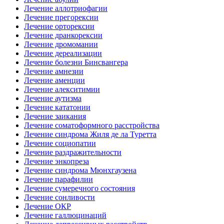
Лечение аллотриофагии
Лечение прегорексии
Лечение орторексии
Лечение дранкорексии
Лечение дромомании
Лечение дереализации
Лечение болезни Бинсвангера
Лечение амнезии
Лечение аменции
Лечение алекситимии
Лечение аутизма
Лечение кататонии
Лечение заикания
Лечение соматоформного расстройства
Лечение синдрома Жиля де ла Туретта
Лечение социопатии
Лечение раздражительности
Лечение энкопреза
Лечение синдрома Мюнхгаузена
Лечение парафилии
Лечение сумеречного состояния
Лечение сонливости
Лечение ОКР
Лечение галлюцинаций