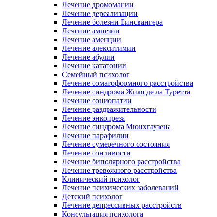
Лечение дромомании
Лечение дереализации
Лечение болезни Бинсвангера
Лечение амнезии
Лечение аменции
Лечение алекситимии
Лечение абулии
Лечение кататонии
Семейный психолог
Лечение соматоформного расстройства
Лечение синдрома Жиля де ла Туретта
Лечение социопатии
Лечение раздражительности
Лечение энкопреза
Лечение синдрома Мюнхгаузена
Лечение парафилии
Лечение сумеречного состояния
Лечение сонливости
Лечение биполярного расстройства
Лечение тревожного расстройства
Клинический психолог
Лечение психических заболеваний
Детский психолог
Лечение депрессивных расстройств
Консультация психолога