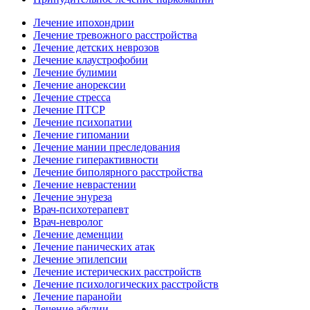
Лечение ипохондрии
Лечение тревожного расстройства
Лечение детских неврозов
Лечение клаустрофобии
Лечение булимии
Лечение анорексии
Лечение стресса
Лечение ПТСР
Лечение психопатии
Лечение гипомании
Лечение мании преследования
Лечение гиперактивности
Лечение биполярного расстройства
Лечение неврастении
Лечение энуреза
Врач-психотерапевт
Врач-невролог
Лечение деменции
Лечение панических атак
Лечение эпилепсии
Лечение истерических расстройств
Лечение психологических расстройств
Лечение паранойи
Лечение абулии