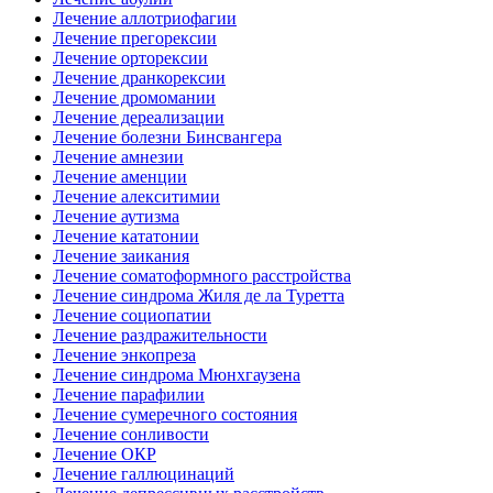
Лечение аллотриофагии
Лечение прегорексии
Лечение орторексии
Лечение дранкорексии
Лечение дромомании
Лечение дереализации
Лечение болезни Бинсвангера
Лечение амнезии
Лечение аменции
Лечение алекситимии
Лечение аутизма
Лечение кататонии
Лечение заикания
Лечение соматоформного расстройства
Лечение синдрома Жиля де ла Туретта
Лечение социопатии
Лечение раздражительности
Лечение энкопреза
Лечение синдрома Мюнхгаузена
Лечение парафилии
Лечение сумеречного состояния
Лечение сонливости
Лечение ОКР
Лечение галлюцинаций