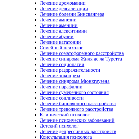
Лечение дромомании
Лечение дереализации
Лечение болезни Бинсвангера
Лечение амнезии
Лечение аменции
Лечение алекситимии
Лечение абулии
Лечение кататонии
Семейный психолог
Лечение соматоформного расстройства
Лечение синдрома Жиля де ла Туретта
Лечение социопатии
Лечение раздражительности
Лечение энкопреза
Лечение синдрома Мюнхгаузена
Лечение парафилии
Лечение сумеречного состояния
Лечение сонливости
Лечение биполярного расстройства
Лечение тревожного расстройства
Клинический психолог
Лечение психических заболеваний
Детский психолог
Лечение депрессивных расстройств
Консультация психолога