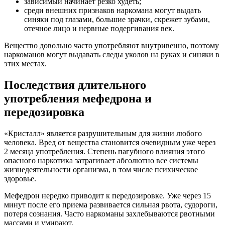
зависимый начинает резко худеть;
среди внешних признаков наркомана могут выдать
синяки под глазами, большие зрачки, скрежет зубами,
отечное лицо и нервные подергивания век.
Вещество довольно часто употребляют внутривенно, поэтому
наркоманов могут выдавать следы уколов на руках и синяки в
этих местах.
Последствия длительного
употребления мефедрона и
передозировка
«Кристалл» является разрушительным для жизни любого
человека. Вред от вещества становится очевидным уже через
2 месяца употребления. Степень пагубного влияния этого
опасного наркотика затрагивает абсолютно все системы
жизнедеятельности организма, в том числе психическое
здоровье.
Мефедрон нередко приводит к передозировке. Уже через 15
минут после его приема развивается сильная рвота, судороги,
потеря сознания. Часто наркоманы захлебываются рвотными
массами и умирают.