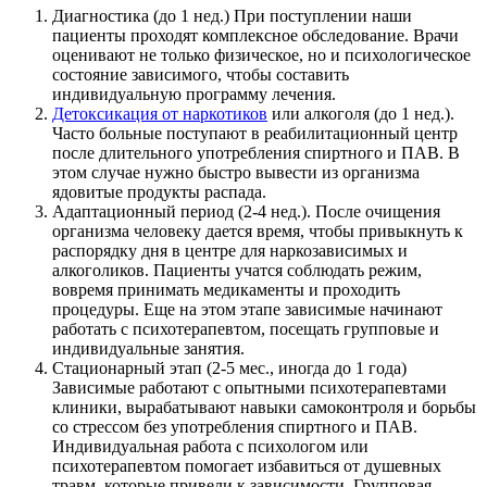
Диагностика (до 1 нед.) При поступлении наши
пациенты проходят комплексное обследование. Врачи
оценивают не только физическое, но и психологическое
состояние зависимого, чтобы составить
индивидуальную программу лечения.
Детоксикация от наркотиков
или алкоголя (до 1 нед.).
Часто больные поступают в реабилитационный центр
после длительного употребления спиртного и ПАВ. В
этом случае нужно быстро вывести из организма
ядовитые продукты распада.
Адаптационный период (2-4 нед.). После очищения
организма человеку дается время, чтобы привыкнуть к
распорядку дня в центре для наркозависимых и
алкоголиков. Пациенты учатся соблюдать режим,
вовремя принимать медикаменты и проходить
процедуры. Еще на этом этапе зависимые начинают
работать с психотерапевтом, посещать групповые и
индивидуальные занятия.
Стационарный этап (2-5 мес., иногда до 1 года)
Зависимые работают с опытными психотерапевтами
клиники, вырабатывают навыки самоконтроля и борьбы
со стрессом без употребления спиртного и ПАВ.
Индивидуальная работа с психологом или
психотерапевтом помогает избавиться от душевных
травм, которые привели к зависимости. Групповая