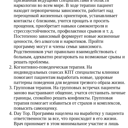
признанная ведущими специалистами в области
наркологии во всем мире. В ходе терапии пациент
находит первопричины зависимости, работает над
переоценкой жизненных ориентиров, устанавливает
контакты с близкими, учится прощать и просить
прощения, приобретает навыки самоконтроля и
стрессоустойчивости, профилактики срывов и т. д.
Постепенно зависимый формирует новые жизненные
ценности, без алкоголя и наркотиков. Пройти
программу могут и члены семьи зависимого.
Родственников учат правильно взаимодействовать с
больным, адекватно реагировать на возможные срывы и
решать проблемы.
Когнитивно-поведенческая терапия. На
индивидуальных сеансах КПТ специалисты клиники
помогают пациентам выработать новые, здоровые
паттерны поведения для ведения трезвого образа жизни.
Групповая терапия. На групповых встречах пациенты
заново выстраивают общение, учатся отстаивать личные
границы, спокойно решать конфликты. Групповая
терапия помогает избавиться от страхов и комплексов,
повысить самооценку.
Day Top. Программа нацелена на выработку у пациента
ответственности за все, что происходит в его жизни.
Врач принимает в этом минимальное участие и лишь