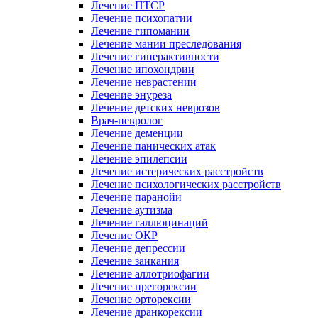
Лечение ПТСР
Лечение психопатии
Лечение гипомании
Лечение мании преследования
Лечение гиперактивности
Лечение ипохондрии
Лечение неврастении
Лечение энуреза
Лечение детских неврозов
Врач-невролог
Лечение деменции
Лечение панических атак
Лечение эпилепсии
Лечение истерических расстройств
Лечение психологических расстройств
Лечение паранойи
Лечение аутизма
Лечение галлюцинаций
Лечение ОКР
Лечение депрессии
Лечение заикания
Лечение аллотриофагии
Лечение прегорексии
Лечение орторексии
Лечение дранкорексии