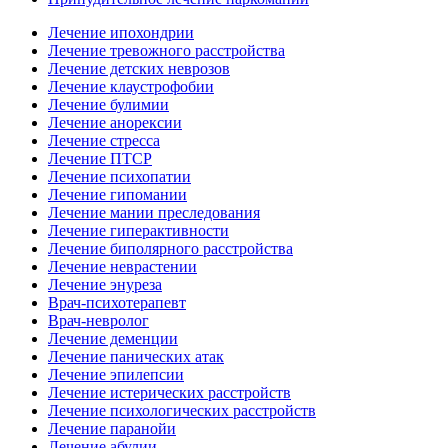
Лечение ипохондрии
Лечение тревожного расстройства
Лечение детских неврозов
Лечение клаустрофобии
Лечение булимии
Лечение анорексии
Лечение стресса
Лечение ПТСР
Лечение психопатии
Лечение гипомании
Лечение мании преследования
Лечение гиперактивности
Лечение биполярного расстройства
Лечение неврастении
Лечение энуреза
Врач-психотерапевт
Врач-невролог
Лечение деменции
Лечение панических атак
Лечение эпилепсии
Лечение истерических расстройств
Лечение психологических расстройств
Лечение паранойи
Лечение абулии