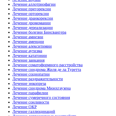
Лечение аллотриофагии
Лечение прегорексии
Лечение орторексии
Лечение дранкорексии
Лечение дромомании
Лечение дереализации
Лечение болезни Бинсвангера
Лечение амнезии
Лечение аменции
Лечение алекситимии
Лечение аутизма
Лечение кататонии
Лечение заикания
Лечение соматоформного расстройства
Лечение синдрома Жиля де ла Туретта
Лечение социопатии
Лечение раздражительности
Лечение энкопреза
Лечение синдрома Мюнхгаузена
Лечение парафилии
Лечение сумеречного состояния
Лечение сонливости
Лечение ОКР
Лечение галлюцинаций