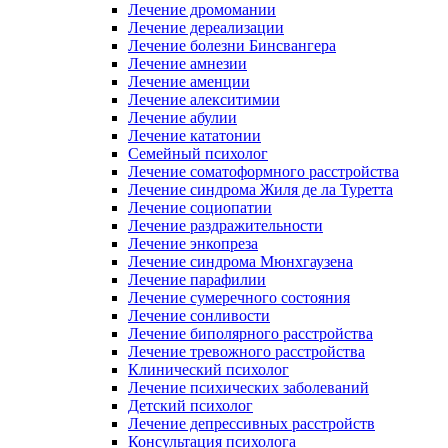
Лечение дромомании
Лечение дереализации
Лечение болезни Бинсвангера
Лечение амнезии
Лечение аменции
Лечение алекситимии
Лечение абулии
Лечение кататонии
Семейный психолог
Лечение соматоформного расстройства
Лечение синдрома Жиля де ла Туретта
Лечение социопатии
Лечение раздражительности
Лечение энкопреза
Лечение синдрома Мюнхгаузена
Лечение парафилии
Лечение сумеречного состояния
Лечение сонливости
Лечение биполярного расстройства
Лечение тревожного расстройства
Клинический психолог
Лечение психических заболеваний
Детский психолог
Лечение депрессивных расстройств
Консультация психолога