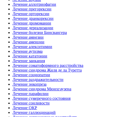
Лечение аллотриофагии
Лечение прегорексии
Лечение орторексии
Лечение дранкорексии
Лечение дромомании
Лечение дереализации
Лечение болезни Бинсвангера
Лечение амнезии
Лечение аменции
Лечение алекситимии
Лечение аутизма
Лечение кататонии
Лечение заикания
Лечение соматоформного расстройства
Лечение синдрома Жиля де ла Туретта
Лечение социопатии
Лечение раздражительности
Лечение энкопреза
Лечение синдрома Мюнхгаузена
Лечение парафилии
Лечение сумеречного состояния
Лечение сонливости
Лечение ОКР
Лечение галлюцинаций