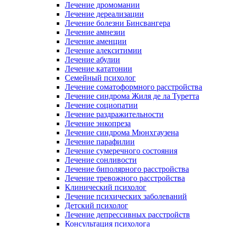
Лечение дромомании
Лечение дереализации
Лечение болезни Бинсвангера
Лечение амнезии
Лечение аменции
Лечение алекситимии
Лечение абулии
Лечение кататонии
Семейный психолог
Лечение соматоформного расстройства
Лечение синдрома Жиля де ла Туретта
Лечение социопатии
Лечение раздражительности
Лечение энкопреза
Лечение синдрома Мюнхгаузена
Лечение парафилии
Лечение сумеречного состояния
Лечение сонливости
Лечение биполярного расстройства
Лечение тревожного расстройства
Клинический психолог
Лечение психических заболеваний
Детский психолог
Лечение депрессивных расстройств
Консультация психолога