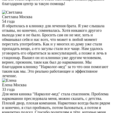
благодарим центр за такую помощь!
Светлана
Москва
54 года
Я обратилась в клинику для лечения брата. Я уже слышала
отзывы, но конечно, сомневалась. Хотя никакого другого
выхода уже и не было. Бросить сам он не мог, хоть и
обманывал себя и нас всех, что может в любой момент
перестать употреблять. Как и у многих из дому уже стали
пропадать вещи, а его загулы стали все чаще. Нам удалось
уговорить его обратиться за консультацией, а позже и лечь в
стационар. Вышел он из клиники уже другим человеком,
вернее, прежним, такм как был до наркомании. Мы
благодарим клинику "Нарколог-мед" за то что они помогают
таким как мы. Это реально работающее и эффективное
лечение.
Елена
Москва
33 года
Для меня киника "Нарколог-мед" стала спасением. Проблема
наркомании преследовала меня, можно сказать, с детства.
Плохой двор, плохая компания. Наркотики всегда были рядом
и конечно, я стал пробовать, потом баловаться, а потом и
конкретно подсел. Спасибо родителям и тёте, которые меня