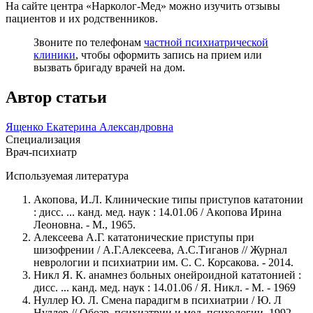
На сайте центра «Нарколог-Мед» можно изучить отзывы
пациентов и их родственников.
Звоните по телефонам
частной психиатрической
клиники
, чтобы оформить запись на прием или
вызвать бригаду врачей на дом.
Автор статьи
Ященко Екатерина Александровна
Специализация
Врач-психиатр
Используемая литература
Акопова, И.Л. Клинические типы приступов кататонии
: дисс. ... канд. мед. наук : 14.01.06 / Акопова Ирина
Леоновна. - М., 1965.
Алексеева А.Г. кататонические приступы при
шизофрении / А.Г.Алексеева, А.С.Тиганов // Журнал
неврологии и психиатрии им. С. С. Корсакова. - 2014.
Никл Я. К. анамнез больных онейроидной кататонией :
дисс. ... канд. мед. наук : 14.01.06 / Я. Никл. - М. - 1969
Нуллер Ю. Л. Смена парадигм в психиатрии / Ю. Л
Нуллер // Обозр. психиатрии и мед. психологии. 1992.