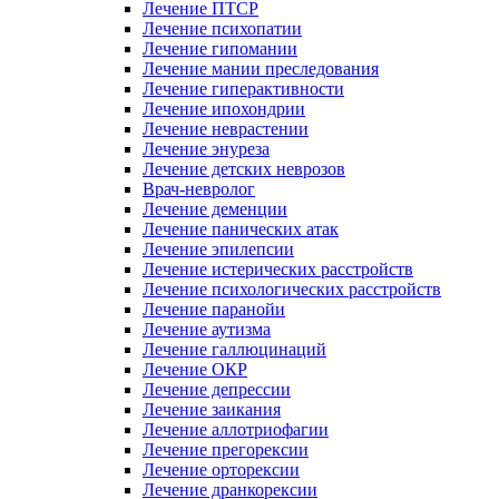
Лечение ПТСР
Лечение психопатии
Лечение гипомании
Лечение мании преследования
Лечение гиперактивности
Лечение ипохондрии
Лечение неврастении
Лечение энуреза
Лечение детских неврозов
Врач-невролог
Лечение деменции
Лечение панических атак
Лечение эпилепсии
Лечение истерических расстройств
Лечение психологических расстройств
Лечение паранойи
Лечение аутизма
Лечение галлюцинаций
Лечение ОКР
Лечение депрессии
Лечение заикания
Лечение аллотриофагии
Лечение прегорексии
Лечение орторексии
Лечение дранкорексии