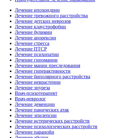
Лечение ипохондрии
Лечение тревожного расстройства
Лечение детских неврозов
Лечение клаустрофобии
Лечение булимии
Лечение анорексии
Лечение стресса
Лечение ПТСР
Лечение психопатии
Лечение гипомании
Лечение мании преследования
Лечение гиперактивности
Лечение биполярного расстройства
Лечение неврастении
Лечение энуреза
Врач-психотерапевт
Врач-невролог
Лечение деменции
Лечение панических атак
Лечение эпилепсии
Лечение истерических расстройств
Лечение психологических расстройств
Лечение паранойи
Лечение абулии