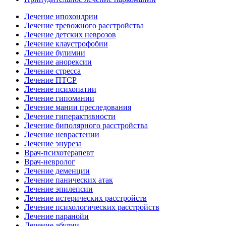
Лечение ипохондрии
Лечение тревожного расстройства
Лечение детских неврозов
Лечение клаустрофобии
Лечение булимии
Лечение анорексии
Лечение стресса
Лечение ПТСР
Лечение психопатии
Лечение гипомании
Лечение мании преследования
Лечение гиперактивности
Лечение биполярного расстройства
Лечение неврастении
Лечение энуреза
Врач-психотерапевт
Врач-невролог
Лечение деменции
Лечение панических атак
Лечение эпилепсии
Лечение истерических расстройств
Лечение психологических расстройств
Лечение паранойи
Лечение абулии