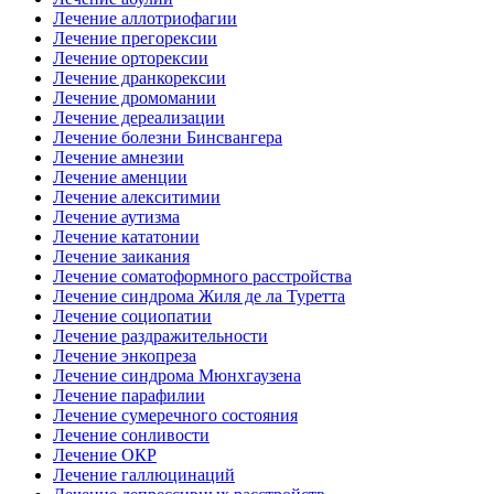
Лечение аллотриофагии
Лечение прегорексии
Лечение орторексии
Лечение дранкорексии
Лечение дромомании
Лечение дереализации
Лечение болезни Бинсвангера
Лечение амнезии
Лечение аменции
Лечение алекситимии
Лечение аутизма
Лечение кататонии
Лечение заикания
Лечение соматоформного расстройства
Лечение синдрома Жиля де ла Туретта
Лечение социопатии
Лечение раздражительности
Лечение энкопреза
Лечение синдрома Мюнхгаузена
Лечение парафилии
Лечение сумеречного состояния
Лечение сонливости
Лечение ОКР
Лечение галлюцинаций