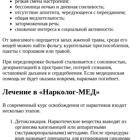
резкая смена настроения;
бессонница ночью и дневная сонливость;
отсутствие аппетита, чередующееся с перееданием;
общая медлительность;
заторможенная речь;
снижение интереса к социальной активности.
От зависимого ощущается запах жженой травы, среди его
вещей можно найти фольгу, курительные приспособления,
пакеты с порошком или травой.
При передозировке больной сталкивается с сонливостью,
дезориентацией в пространстве, потерей сознания,
остановкой дыхания и сердцебиения. Если медицинская
помощь не будет оказана вовремя, наркоман погибнет.
Лечение в «Нарколог-МЕД»
В современный курс освобождения от наркотиков входит
несколько этапов.
Детоксикация. Наркотические вещества выводят из
организма капельницей или аппаратными
(экстракорпоральными) методами. После процедуры
врач назначает препараты для купирования синдрома