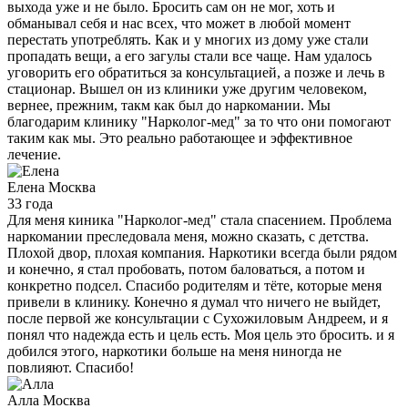
выхода уже и не было. Бросить сам он не мог, хоть и
обманывал себя и нас всех, что может в любой момент
перестать употреблять. Как и у многих из дому уже стали
пропадать вещи, а его загулы стали все чаще. Нам удалось
уговорить его обратиться за консультацией, а позже и лечь в
стационар. Вышел он из клиники уже другим человеком,
вернее, прежним, такм как был до наркомании. Мы
благодарим клинику "Нарколог-мед" за то что они помогают
таким как мы. Это реально работающее и эффективное
лечение.
Елена
Москва
33 года
Для меня киника "Нарколог-мед" стала спасением. Проблема
наркомании преследовала меня, можно сказать, с детства.
Плохой двор, плохая компания. Наркотики всегда были рядом
и конечно, я стал пробовать, потом баловаться, а потом и
конкретно подсел. Спасибо родителям и тёте, которые меня
привели в клинику. Конечно я думал что ничего не выйдет,
после первой же консультации с Сухожиловым Андреем, и я
понял что надежда есть и цель есть. Моя цель это бросить. и я
добился этого, наркотики больше на меня ниногда не
повлияют. Спасибо!
Алла
Москва