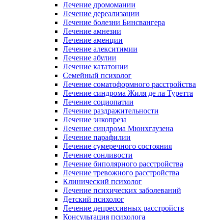
Лечение дромомании
Лечение дереализации
Лечение болезни Бинсвангера
Лечение амнезии
Лечение аменции
Лечение алекситимии
Лечение абулии
Лечение кататонии
Семейный психолог
Лечение соматоформного расстройства
Лечение синдрома Жиля де ла Туретта
Лечение социопатии
Лечение раздражительности
Лечение энкопреза
Лечение синдрома Мюнхгаузена
Лечение парафилии
Лечение сумеречного состояния
Лечение сонливости
Лечение биполярного расстройства
Лечение тревожного расстройства
Клинический психолог
Лечение психических заболеваний
Детский психолог
Лечение депрессивных расстройств
Консультация психолога