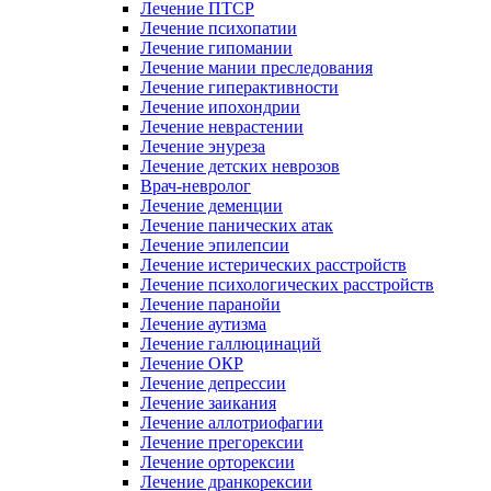
Лечение ПТСР
Лечение психопатии
Лечение гипомании
Лечение мании преследования
Лечение гиперактивности
Лечение ипохондрии
Лечение неврастении
Лечение энуреза
Лечение детских неврозов
Врач-невролог
Лечение деменции
Лечение панических атак
Лечение эпилепсии
Лечение истерических расстройств
Лечение психологических расстройств
Лечение паранойи
Лечение аутизма
Лечение галлюцинаций
Лечение ОКР
Лечение депрессии
Лечение заикания
Лечение аллотриофагии
Лечение прегорексии
Лечение орторексии
Лечение дранкорексии