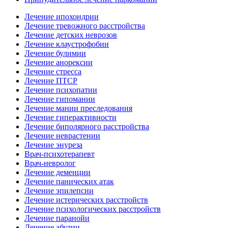
Лечение ипохондрии
Лечение тревожного расстройства
Лечение детских неврозов
Лечение клаустрофобии
Лечение булимии
Лечение анорексии
Лечение стресса
Лечение ПТСР
Лечение психопатии
Лечение гипомании
Лечение мании преследования
Лечение гиперактивности
Лечение биполярного расстройства
Лечение неврастении
Лечение энуреза
Врач-психотерапевт
Врач-невролог
Лечение деменции
Лечение панических атак
Лечение эпилепсии
Лечение истерических расстройств
Лечение психологических расстройств
Лечение паранойи
Лечение абулии