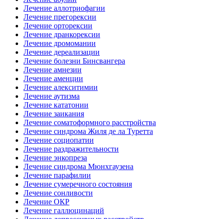
Лечение аллотриофагии
Лечение прегорексии
Лечение орторексии
Лечение дранкорексии
Лечение дромомании
Лечение дереализации
Лечение болезни Бинсвангера
Лечение амнезии
Лечение аменции
Лечение алекситимии
Лечение аутизма
Лечение кататонии
Лечение заикания
Лечение соматоформного расстройства
Лечение синдрома Жиля де ла Туретта
Лечение социопатии
Лечение раздражительности
Лечение энкопреза
Лечение синдрома Мюнхгаузена
Лечение парафилии
Лечение сумеречного состояния
Лечение сонливости
Лечение ОКР
Лечение галлюцинаций