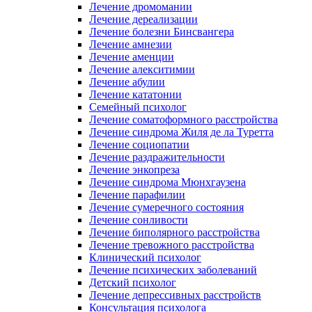
Лечение дромомании
Лечение дереализации
Лечение болезни Бинсвангера
Лечение амнезии
Лечение аменции
Лечение алекситимии
Лечение абулии
Лечение кататонии
Семейный психолог
Лечение соматоформного расстройства
Лечение синдрома Жиля де ла Туретта
Лечение социопатии
Лечение раздражительности
Лечение энкопреза
Лечение синдрома Мюнхгаузена
Лечение парафилии
Лечение сумеречного состояния
Лечение сонливости
Лечение биполярного расстройства
Лечение тревожного расстройства
Клинический психолог
Лечение психических заболеваний
Детский психолог
Лечение депрессивных расстройств
Консультация психолога