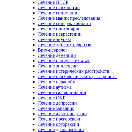
Лечение ПТСР
Лечение психопатии
Лечение гипомании
Лечение мании преследования
Лечение гиперактивности
Лечение ипохондрии
Лечение неврастении
Лечение энуреза
Лечение детских неврозов
Врач-невролог
Лечение деменции
Лечение панических атак
Лечение эпилепсии
Лечение истерических расстройств
Лечение психологических расстройств
Лечение паранойи
Лечение аутизма
Лечение галлюцинаций
Лечение ОКР
Лечение депрессии
Лечение заикания
Лечение аллотриофагии
Лечение прегорексии
Лечение орторексии
Лечение дранкорексии