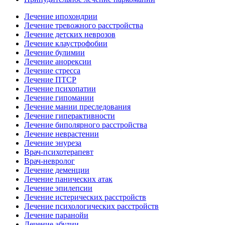
Лечение ипохондрии
Лечение тревожного расстройства
Лечение детских неврозов
Лечение клаустрофобии
Лечение булимии
Лечение анорексии
Лечение стресса
Лечение ПТСР
Лечение психопатии
Лечение гипомании
Лечение мании преследования
Лечение гиперактивности
Лечение биполярного расстройства
Лечение неврастении
Лечение энуреза
Врач-психотерапевт
Врач-невролог
Лечение деменции
Лечение панических атак
Лечение эпилепсии
Лечение истерических расстройств
Лечение психологических расстройств
Лечение паранойи
Лечение абулии