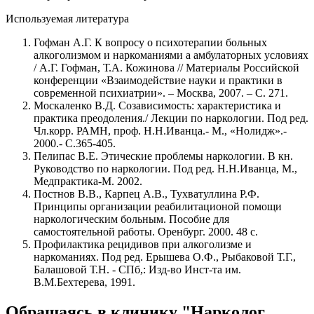
Используемая литература
Гофман А.Г. К вопросу о психотерапии больных
алкоголизмом и наркоманиями а амбулаторных условиях
/ А.Г. Гофман, Т.А. Кожинова // Материалы Российской
конференции «Взаимодействие науки и практики в
современной психиатрии». – Москва, 2007. – С. 271.
Москаленко В.Д. Созависимость: характеристика и
практика преодоления./ Лекции по наркологии. Под ред.
Чл.корр. РАМН, проф. Н.Н.Иванца.- М., «Нолидж».-
2000.- С.365-405.
Пелипас В.Е. Этические проблемы наркологии. В кн.
Руководство по наркологии. Под ред. Н.Н.Иванца, М.,
Медпрактика-М. 2002.
Постнов В.В., Карпец А.В., Тухватуллина Р.Ф.
Принципы организации реабилитационой помощи
наркологическим больным. Пособие для
самостоятельной работы. Оренбург. 2000. 48 с.
Профилактика рецидивов при алкоголизме и
наркоманиях. Под ред. Ерышева О.Ф., Рыбаковой Т.Г.,
Балашовой Т.Н. - СПб,: Изд-во Инст-та им.
В.М.Бехтерева, 1991.
Обращаясь в клинику "Нарколог