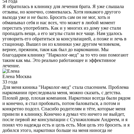
54 года
Я обратилась в клинику для лечения брата. Я уже слышала
отзывы, но конечно, сомневалась. Хотя никакого другого
выхода уже и не было. Бросить сам он не мог, хоть и
обманывал себя и нас всех, что может в любой момент
перестать употреблять. Как и у многих из дому уже стали
пропадать вещи, а его загулы стали все чаще. Нам удалось
уговорить его обратиться за консультацией, а позже и лечь в
стационар. Вышел он из клиники уже другим человеком,
вернее, прежним, такм как был до наркомании. Мы
благодарим клинику "Нарколог-мед" за то что они помогают
таким как мы. Это реально работающее и эффективное
лечение.
Елена
Москва
33 года
Для меня киника "Нарколог-мед" стала спасением. Проблема
наркомании преследовала меня, можно сказать, с детства.
Плохой двор, плохая компания. Наркотики всегда были рядом
и конечно, я стал пробовать, потом баловаться, а потом и
конкретно подсел. Спасибо родителям и тёте, которые меня
привели в клинику. Конечно я думал что ничего не выйдет,
после первой же консультации с Сухожиловым Андреем, и я
понял что надежда есть и цель есть. Моя цель это бросить. и я
добился этого, наркотики больше на меня ниногда не