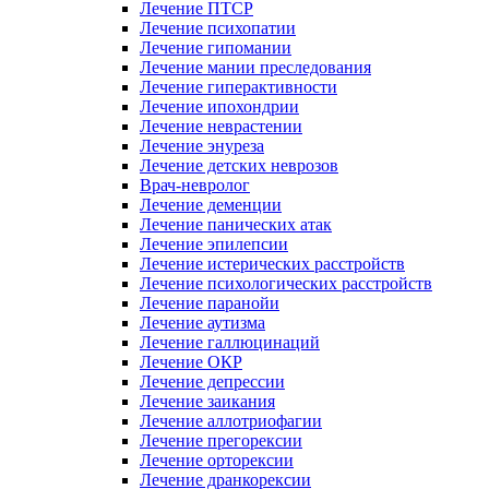
Лечение ПТСР
Лечение психопатии
Лечение гипомании
Лечение мании преследования
Лечение гиперактивности
Лечение ипохондрии
Лечение неврастении
Лечение энуреза
Лечение детских неврозов
Врач-невролог
Лечение деменции
Лечение панических атак
Лечение эпилепсии
Лечение истерических расстройств
Лечение психологических расстройств
Лечение паранойи
Лечение аутизма
Лечение галлюцинаций
Лечение ОКР
Лечение депрессии
Лечение заикания
Лечение аллотриофагии
Лечение прегорексии
Лечение орторексии
Лечение дранкорексии