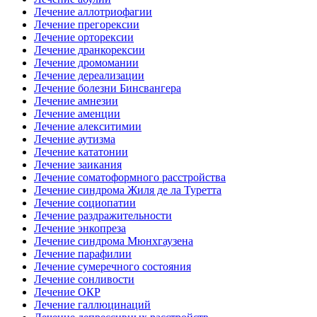
Лечение аллотриофагии
Лечение прегорексии
Лечение орторексии
Лечение дранкорексии
Лечение дромомании
Лечение дереализации
Лечение болезни Бинсвангера
Лечение амнезии
Лечение аменции
Лечение алекситимии
Лечение аутизма
Лечение кататонии
Лечение заикания
Лечение соматоформного расстройства
Лечение синдрома Жиля де ла Туретта
Лечение социопатии
Лечение раздражительности
Лечение энкопреза
Лечение синдрома Мюнхгаузена
Лечение парафилии
Лечение сумеречного состояния
Лечение сонливости
Лечение ОКР
Лечение галлюцинаций