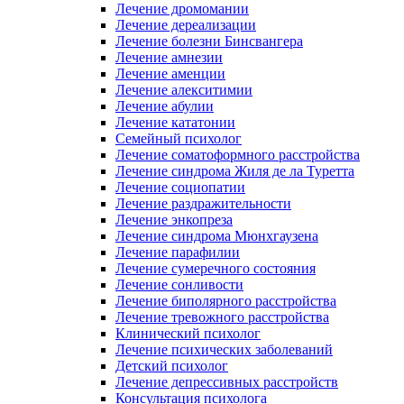
Лечение дромомании
Лечение дереализации
Лечение болезни Бинсвангера
Лечение амнезии
Лечение аменции
Лечение алекситимии
Лечение абулии
Лечение кататонии
Семейный психолог
Лечение соматоформного расстройства
Лечение синдрома Жиля де ла Туретта
Лечение социопатии
Лечение раздражительности
Лечение энкопреза
Лечение синдрома Мюнхгаузена
Лечение парафилии
Лечение сумеречного состояния
Лечение сонливости
Лечение биполярного расстройства
Лечение тревожного расстройства
Клинический психолог
Лечение психических заболеваний
Детский психолог
Лечение депрессивных расстройств
Консультация психолога