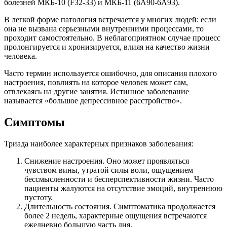
болезней МКБ-10 (F32-33) и МКБ-11 (6А90-6А93).
В легкой форме патология встречается у многих людей: если
она не вызвана серьезными внутренними процессами, то
проходит самостоятельно. В неблагоприятном случае процесс
пролонгируется и хронизируется, влияя на качество жизни
человека.
Часто термин используется ошибочно, для описания плохого
настроения, повлиять на которое человек может сам,
отвлекаясь на другие занятия. Истинное заболевание
называется «большое депрессивное расстройство».
Симптомы
Триада наиболее характерных признаков заболевания:
Снижение настроения. Оно может проявляться
чувством вины, утратой силы воли, ощущением
бессмысленности и бесперспективности жизни. Часто
пациенты жалуются на отсутствие эмоций, внутреннюю
пустоту.
Длительность состояния. Симптоматика продолжается
более 2 недель, характерные ощущения встречаются
ежедневно большую часть дня.