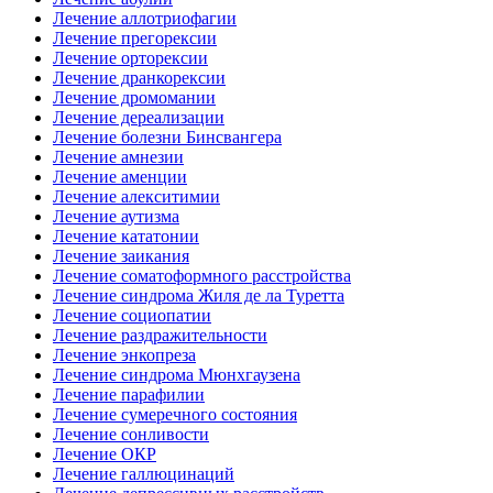
Лечение аллотриофагии
Лечение прегорексии
Лечение орторексии
Лечение дранкорексии
Лечение дромомании
Лечение дереализации
Лечение болезни Бинсвангера
Лечение амнезии
Лечение аменции
Лечение алекситимии
Лечение аутизма
Лечение кататонии
Лечение заикания
Лечение соматоформного расстройства
Лечение синдрома Жиля де ла Туретта
Лечение социопатии
Лечение раздражительности
Лечение энкопреза
Лечение синдрома Мюнхгаузена
Лечение парафилии
Лечение сумеречного состояния
Лечение сонливости
Лечение ОКР
Лечение галлюцинаций