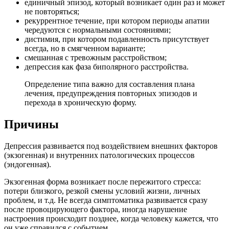
единичный эпизод, который возникает один раз и может
не повторяться;
рекуррентное течение, при котором периоды апатии
чередуются с нормальными состояниями;
дистимия, при котором подавленность присутствует
всегда, но в смягченном варианте;
смешанная с тревожным расстройством;
депрессия как фаза биполярного расстройства.
Определение типа важно для составления плана
лечения, предупреждения повторных эпизодов и
перехода в хроническую форму.
Причины
Депрессия развивается под воздействием внешних факторов
(экзогенная) и внутренних патологических процессов
(эндогенная).
Экзогенная форма возникает после пережитого стресса:
потери близкого, резкой смены условий жизни, личных
проблем, и т.д. Не всегда симптоматика развивается сразу
после провоцирующего фактора, иногда нарушение
настроения происходит позднее, когда человеку кажется, что
он уже справился с событием.