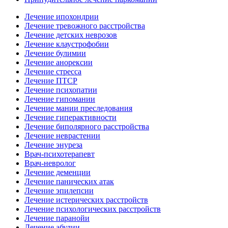
Лечение ипохондрии
Лечение тревожного расстройства
Лечение детских неврозов
Лечение клаустрофобии
Лечение булимии
Лечение анорексии
Лечение стресса
Лечение ПТСР
Лечение психопатии
Лечение гипомании
Лечение мании преследования
Лечение гиперактивности
Лечение биполярного расстройства
Лечение неврастении
Лечение энуреза
Врач-психотерапевт
Врач-невролог
Лечение деменции
Лечение панических атак
Лечение эпилепсии
Лечение истерических расстройств
Лечение психологических расстройств
Лечение паранойи
Лечение абулии