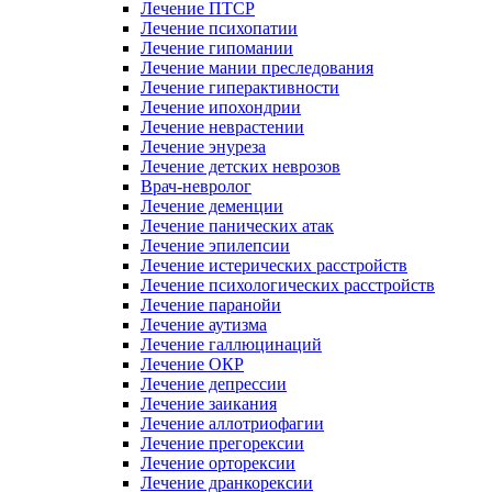
Лечение ПТСР
Лечение психопатии
Лечение гипомании
Лечение мании преследования
Лечение гиперактивности
Лечение ипохондрии
Лечение неврастении
Лечение энуреза
Лечение детских неврозов
Врач-невролог
Лечение деменции
Лечение панических атак
Лечение эпилепсии
Лечение истерических расстройств
Лечение психологических расстройств
Лечение паранойи
Лечение аутизма
Лечение галлюцинаций
Лечение ОКР
Лечение депрессии
Лечение заикания
Лечение аллотриофагии
Лечение прегорексии
Лечение орторексии
Лечение дранкорексии