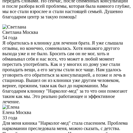
передать словами. Но сейчас, после сеймейных консультаций
и после разбора всей проблемы, которая была намного глубже,
мы все стали взрослее и стали настоящей семьей. Душевно
благодарим центр за такую помощь!
Светлана
Москва
54 года
Я обратилась в клинику для лечения брата. Я уже слышала
отзывы, но конечно, сомневалась. Хотя никакого другого
выхода уже и не было. Бросить сам он не мог, хоть и
обманывал себя и нас всех, что может в любой момент
перестать употреблять. Как и у многих из дому уже стали
пропадать вещи, а его загулы стали все чаще. Нам удалось
уговорить его обратиться за консультацией, а позже и лечь в
стационар. Вышел он из клиники уже другим человеком,
вернее, прежним, такм как был до наркомании. Мы
благодарим клинику "Нарколог-мед" за то что они помогают
таким как мы. Это реально работающее и эффективное
лечение.
Елена
Москва
33 года
Для меня киника "Нарколог-мед" стала спасением. Проблема
наркомании преследовала меня, можно сказать, с детства.