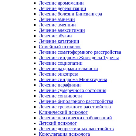
Лечение дромомании
Лечение дереализации
Лечение болезни Бинсвангера
Лечение амнезии
Лечение аменции
Лечение алекситимии
Лечение абулии
Лечение кататонии
Семейный психолог
Лечение соматоформного расстройства
Лечение синдрома Жиля де ла Туретта
Лечение социопатии
Лечение раздражительности
Лечение энкопреза
Лечение синдрома Мюнхгаузена
Лечение парафилии
Лечение сумеречного состояния
Лечение сонливости
Лечение биполярного расстройства
Лечение тревожного расстройства
Клинический психолог
Лечение психических заболеваний
Детский психолог
Лечение депрессивных расстройств
Консультация психолога