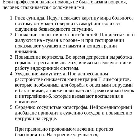
Если профессиональная помощь не была оказана вовремя,
человек сталкивается с осложнениями:
Риск суицида. Недуг искажает картину мира больного,
поэтому он может совершить самоубийство из-за
ощущения безвыходности ситуации.
Снижение когнитивных способностей. Пациенты часто
жалуются на «туман в голове» и при тестировании
показывают ухудшение памяти и концентрации
внимания.
Повышение кортизола. Во время депрессии выработка
гормона стресса повышается, влияя на самочувствие и
работу эндокринной системы.
Ухудшение иммунитета. При депрессивном
расстройстве снижается концентрация Т-лимфоцитов,
которые необходимы для борьбы с опасными вирусами
и бактериями, а также повышается С-реактивный белок
и интерлейкин-6, которые вызывают воспаления в
организме.
Сердечно-сосудистые катастрофы. Нейромедиаторный
дисбаланс приводит к сужению сосудов и повышению
нагрузки на сердце.
При правильно проводимом лечении прогноз
благоприятен. Настроение улучшается,