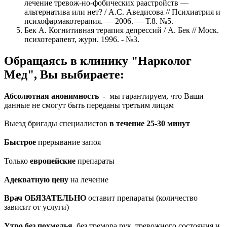
лечение тревож-но-фобических раастройств —
альтернатива или нет? / A.C. Аведисова // Психиатрия и
психофармакотерапия. — 2006. — Т.8. №5.
Бек А. Когнитивная терапия депрессий / А. Бек // Моск.
психотерапевт, журн. 1996. - №3.
Обращаясь в клинику "Нарколог
Мед", Вы выбираете:
Абсолютная анонимность
- мы гарантируем, что Ваши
данные не смогут быть переданы третьим лицам
Выезд бригады специалистов
в течение 25-30 минут
Быстрое
прерывание запоя
Только
европейские
препараты
Адекватную цену
на лечение
Врач ОБЯЗАТЕЛЬНО
оставит препараты (количество
зависит от услуги)
Утро без похмелья,
без тремора рук, тревожного состояния и