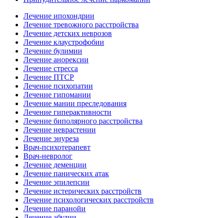
Лечение ипохондрии
Лечение тревожного расстройства
Лечение детских неврозов
Лечение клаустрофобии
Лечение булимии
Лечение анорексии
Лечение стресса
Лечение ПТСР
Лечение психопатии
Лечение гипомании
Лечение мании преследования
Лечение гиперактивности
Лечение биполярного расстройства
Лечение неврастении
Лечение энуреза
Врач-психотерапевт
Врач-невролог
Лечение деменции
Лечение панических атак
Лечение эпилепсии
Лечение истерических расстройств
Лечение психологических расстройств
Лечение паранойи
Лечение абулии