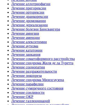
Лечение аллотриофагии
Лечение прегорексии
Лечение орторексии
Лечение дранкорексии
Лечение дромомании
Лечение дереализации
Лечение болезни Бинсвангера
Лечение амнезии
Лечение аменции
Лечение алекситимии
Лечение аутизма
Лечение кататонии
Лечение заикания
Лечение соматоформного расстройства
Лечение синдрома Жиля де ла Туретта
Лечение социопатии
Лечение раздражительности
Лечение энкопреза
Лечение синдрома Мюнхгаузена
Лечение парафилии
Лечение сумеречного состояния
Лечение сонливости
Лечение ОКР
Лечение галлюцинаций