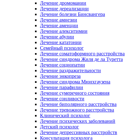
Лечение дромомании
Лечение дереализации
Лечение болезни Бинсвангера
Лечение амнезии
Лечение аменции
Лечение алекситимии
Лечение абулии
Лечение кататонии
Семейный психолог
Лечение соматоформного расстройства
Лечение синдрома Жиля де ла Туретта
Лечение социопатии
Лечение раздражительности
Лечение энкопреза
Лечение синдрома Мюнхгаузена
Лечение парафилии
Лечение сумеречного состояния
Лечение сонливости
Лечение биполярного расстройства
Лечение тревожного расстройства
Клинический психолог
Лечение психических заболеваний
Детский психолог
Лечение депрессивных расстройств
Консультация психолога