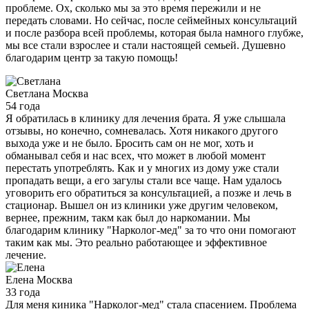
проблеме. Ох, сколько мы за это время пережили и не
передать словами. Но сейчас, после сеймейных консультаций
и после разбора всей проблемы, которая была намного глубже,
мы все стали взрослее и стали настоящей семьей. Душевно
благодарим центр за такую помощь!
Светлана
Москва
54 года
Я обратилась в клинику для лечения брата. Я уже слышала
отзывы, но конечно, сомневалась. Хотя никакого другого
выхода уже и не было. Бросить сам он не мог, хоть и
обманывал себя и нас всех, что может в любой момент
перестать употреблять. Как и у многих из дому уже стали
пропадать вещи, а его загулы стали все чаще. Нам удалось
уговорить его обратиться за консультацией, а позже и лечь в
стационар. Вышел он из клиники уже другим человеком,
вернее, прежним, такм как был до наркомании. Мы
благодарим клинику "Нарколог-мед" за то что они помогают
таким как мы. Это реально работающее и эффективное
лечение.
Елена
Москва
33 года
Для меня киника "Нарколог-мед" стала спасением. Проблема