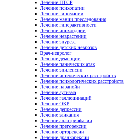
Лечение ПТСР
Лечение психопатии
Лечение гипомании
Лечение мании преследования
Лечение гиперактивности
Лечение ипохондрии
Лечение неврастении
Лечение энуреза
Лечение детских неврозов
Врач-невролог
Лечение деменции
Лечение панических атак
Лечение эпилепсии
Лечение истерических расстройств
Лечение психологических расстройств
Лечение паранойи
Лечение аутизма
Лечение галлюцинаций
Лечение ОКР
Лечение депрессии
Лечение заикания
Лечение аллотриофагии
Лечение прегорексии
Лечение орторексии
Лечение дранкорексии