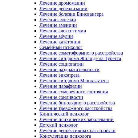
Лечение дромомании
Лечение дереализации
Лечение болезни Бинсвангера
Лечение амнезии
Лечение аменции
Лечение алекситимии
Лечение абулии
Лечение кататонии
Семейный психолог
Лечение соматоформного расстройства
Лечение синдрома Жиля де ла Туретта
Лечение социопатии
Лечение раздражительности
Лечение энкопреза
Лечение синдрома Мюнхгаузена
Лечение парафилии
Лечение сумеречного состояния
Лечение сонливости
Лечение биполярного расстройства
Лечение тревожного расстройства
Клинический психолог
Лечение психических заболеваний
Детский психолог
Лечение депрессивных расстройств
Консультация психолога