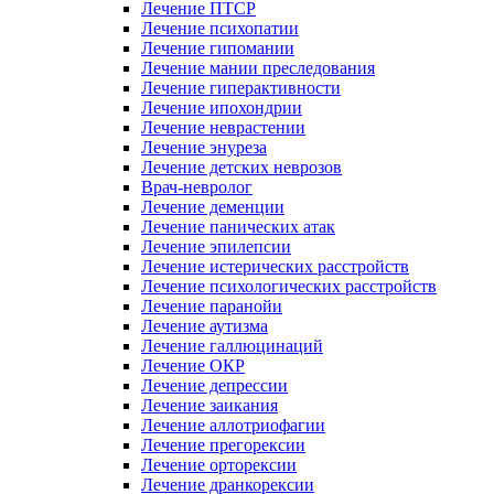
Лечение ПТСР
Лечение психопатии
Лечение гипомании
Лечение мании преследования
Лечение гиперактивности
Лечение ипохондрии
Лечение неврастении
Лечение энуреза
Лечение детских неврозов
Врач-невролог
Лечение деменции
Лечение панических атак
Лечение эпилепсии
Лечение истерических расстройств
Лечение психологических расстройств
Лечение паранойи
Лечение аутизма
Лечение галлюцинаций
Лечение ОКР
Лечение депрессии
Лечение заикания
Лечение аллотриофагии
Лечение прегорексии
Лечение орторексии
Лечение дранкорексии