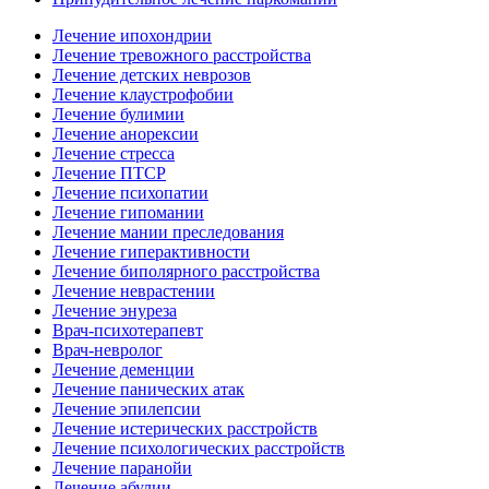
Лечение ипохондрии
Лечение тревожного расстройства
Лечение детских неврозов
Лечение клаустрофобии
Лечение булимии
Лечение анорексии
Лечение стресса
Лечение ПТСР
Лечение психопатии
Лечение гипомании
Лечение мании преследования
Лечение гиперактивности
Лечение биполярного расстройства
Лечение неврастении
Лечение энуреза
Врач-психотерапевт
Врач-невролог
Лечение деменции
Лечение панических атак
Лечение эпилепсии
Лечение истерических расстройств
Лечение психологических расстройств
Лечение паранойи
Лечение абулии