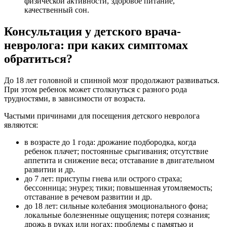
физической активности, здоровое питание,
качественный сон.
Консультация у детского врача-
невролога: при каких симптомах
обратиться?
До 18 лет головной и спинной мозг продолжают развиваться.
При этом ребенок может столкнуться с разного рода
трудностями, в зависимости от возраста.
Частыми причинами для посещения детского невролога
являются:
в возрасте до 1 года: дрожание подбородка, когда
ребенок плачет; постоянные срыгивания; отсутствие
аппетита и снижение веса; отставание в двигательном
развитии и др.
до 7 лет: приступы гнева или острого страха;
бессонница; энурез; тики; повышенная утомляемость;
отставание в речевом развитии и др.
до 18 лет: сильные колебания эмоционального фона;
локальные болезненные ощущения; потеря сознания;
дрожь в руках или ногах; проблемы с памятью и