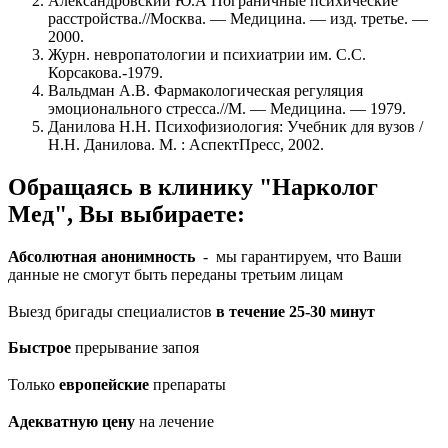
Александровский Ю.А Пограничные психические
расстройства.//Москва. — Медицина. — изд. третье. —
2000.
Журн. невропатологии и психиатрии им. С.С.
Корсакова.-1979.
Вальдман A.B. Фармакологическая регуляция
эмоционального стресса.//М. — Медицина. — 1979.
Данилова H.H. Психофизиология: Учебник для вузов /
H.H. Данилова. М. : АспектПресс, 2002.
Обращаясь в клинику "Нарколог
Мед", Вы выбираете:
Абсолютная анонимность
- мы гарантируем, что Ваши
данные не смогут быть переданы третьим лицам
Выезд бригады специалистов
в течение 25-30 минут
Быстрое
прерывание запоя
Только
европейские
препараты
Адекватную цену
на лечение