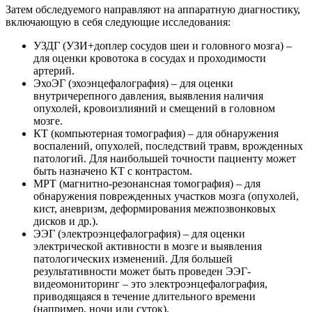
Затем обследуемого направляют на аппаратную диагностику,
включающую в себя следующие исследования:
УЗДГ (УЗИ+доплер сосудов шеи и головного мозга) –
для оценки кровотока в сосудах и проходимости
артерий.
ЭхоЭГ (эхоэнцефалография) – для оценки
внутричерепного давления, выявления наличия
опухолей, кровоизлияний и смещений в головном
мозге.
КТ (компьютерная томография) – для обнаружения
воспалений, опухолей, последствий травм, врожденных
патологий. Для наибольшей точности пациенту может
быть назначено КТ с контрастом.
МРТ (магнитно-резонансная томография) – для
обнаружения поврежденных участков мозга (опухолей,
кист, аневризм, деформирования межпозвонковых
дисков и др.).
ЭЭГ (электроэнцефалография) – для оценки
электрической активности в мозге и выявления
патологических изменений. Для большей
результативности может быть проведен ЭЭГ-
видеомониторинг – это электроэнцефалография,
приводящаяся в течение длительного времени
(например, ночи или суток).