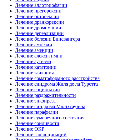
Лечение аллотриофагии
Лечение прегорексии
Лечение орторексии
Лечение дранкорексии
Лечение дромомании
Лечение дереализации
Лечение болезни Бинсвангера
Лечение амнезии
Лечение аменции
Лечение алекситимии
Лечение аутизма
Лечение кататонии
Лечение заикания
Лечение соматоформного расстройства
Лечение синдрома Жиля де ла Туретта
Лечение социопатии
Лечение раздражительности
Лечение энкопреза
Лечение синдрома Мюнхгаузена
Лечение парафилии
Лечение сумеречного состояния
Лечение сонливости
Лечение ОКР
Лечение галлюцинаций