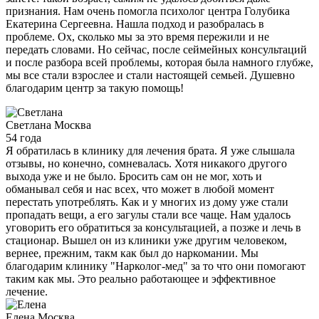
признания. Нам очень помогла психолог центра Голубика
Екатерина Сергеевна. Нашла подход и разобралась в
проблеме. Ох, сколько мы за это время пережили и не
передать словами. Но сейчас, после сеймейных консультаций
и после разбора всей проблемы, которая была намного глубже,
мы все стали взрослее и стали настоящей семьей. Душевно
благодарим центр за такую помощь!
Светлана
Москва
54 года
Я обратилась в клинику для лечения брата. Я уже слышала
отзывы, но конечно, сомневалась. Хотя никакого другого
выхода уже и не было. Бросить сам он не мог, хоть и
обманывал себя и нас всех, что может в любой момент
перестать употреблять. Как и у многих из дому уже стали
пропадать вещи, а его загулы стали все чаще. Нам удалось
уговорить его обратиться за консультацией, а позже и лечь в
стационар. Вышел он из клиники уже другим человеком,
вернее, прежним, такм как был до наркомании. Мы
благодарим клинику "Нарколог-мед" за то что они помогают
таким как мы. Это реально работающее и эффективное
лечение.
Елена
Москва