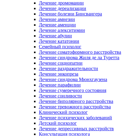
Лечение дромомании
Лечение дереализации
Лечение болезни Бинсвангера
Лечение амнезии
Лечение аменции
Лечение алекситимии
Лечение абулии
Лечение кататонии
Семейный психолог
Лечение соматоформного расстройства
Лечение синдрома Жиля де ла Туретта
Лечение социопатии
Лечение раздражительности
Лечение энкопреза
Лечение синдрома Мюнхгаузена
Лечение парафилии
Лечение сумеречного состояния
Лечение сонливости
Лечение биполярного расстройства
Лечение тревожного расстройства
Клинический психолог
Лечение психических заболеваний
Детский психолог
Лечение депрессивных расстройств
Консультация психолога