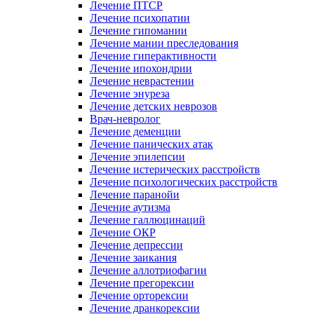
Лечение ПТСР
Лечение психопатии
Лечение гипомании
Лечение мании преследования
Лечение гиперактивности
Лечение ипохондрии
Лечение неврастении
Лечение энуреза
Лечение детских неврозов
Врач-невролог
Лечение деменции
Лечение панических атак
Лечение эпилепсии
Лечение истерических расстройств
Лечение психологических расстройств
Лечение паранойи
Лечение аутизма
Лечение галлюцинаций
Лечение ОКР
Лечение депрессии
Лечение заикания
Лечение аллотриофагии
Лечение прегорексии
Лечение орторексии
Лечение дранкорексии