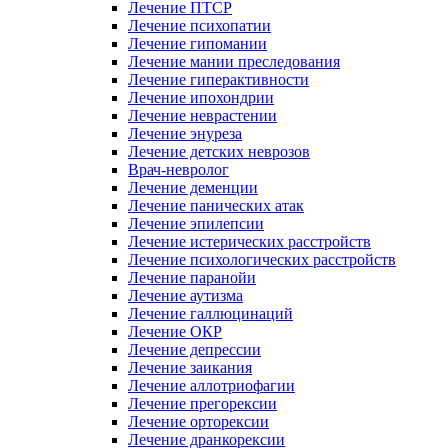
Лечение ПТСР
Лечение психопатии
Лечение гипомании
Лечение мании преследования
Лечение гиперактивности
Лечение ипохондрии
Лечение неврастении
Лечение энуреза
Лечение детских неврозов
Врач-невролог
Лечение деменции
Лечение панических атак
Лечение эпилепсии
Лечение истерических расстройств
Лечение психологических расстройств
Лечение паранойи
Лечение аутизма
Лечение галлюцинаций
Лечение ОКР
Лечение депрессии
Лечение заикания
Лечение аллотриофагии
Лечение прегорексии
Лечение орторексии
Лечение дранкорексии