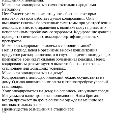
мышления и поведения.
Можно ли закодироваться самостоятельно народными
методами?
Нет. Существует мнение, что употребление некоторых
настоек и отваров работает лучше кодирования. Они
вызывают тяжелые болезненные симптомы при употреблении
алкоголя, и вместо отвращения к выпивке могут привести к
непоправимым проблемам со здоровьем. Кодирование должен
проводить специалист с помощью сертифицированных
препаратов.
Можно ли кодировать человека в состоянии запоя?
Нет. В период запоя в организме высока концентрация
продуктов распада алкоголя, и в случае введения кодирующих
препаратов возникает сильная болезненная реакция. Перед
кодированием рекомендуется вывести больного из запоя в
стационаре или домашних условиях.
Можно ли закодироваться на дому?
Кодирование с помощью инъекций можно осуществить на
дому. Однако вшивание импланта и гипноз требуют условий
стационара.
Хочу закодироваться на дому, но опасаюсь, что узнают соседи.
Мы уважаем ваше право на анонимность. Наша бригада
всегда приезжает на дом в обычной одежде на машине без
опознавательных знаков.
Преимущества размещения в стационаре: