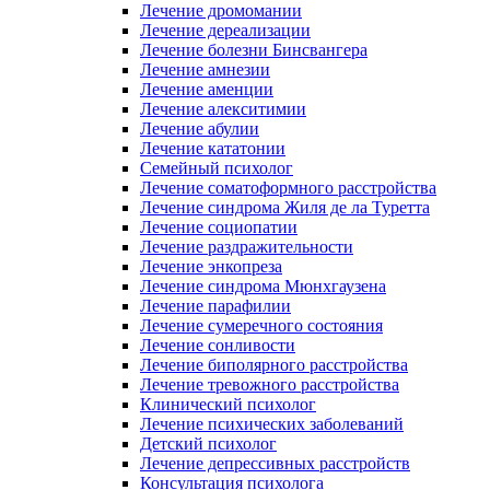
Лечение дромомании
Лечение дереализации
Лечение болезни Бинсвангера
Лечение амнезии
Лечение аменции
Лечение алекситимии
Лечение абулии
Лечение кататонии
Семейный психолог
Лечение соматоформного расстройства
Лечение синдрома Жиля де ла Туретта
Лечение социопатии
Лечение раздражительности
Лечение энкопреза
Лечение синдрома Мюнхгаузена
Лечение парафилии
Лечение сумеречного состояния
Лечение сонливости
Лечение биполярного расстройства
Лечение тревожного расстройства
Клинический психолог
Лечение психических заболеваний
Детский психолог
Лечение депрессивных расстройств
Консультация психолога