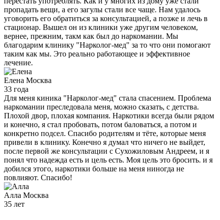
перестать употреблять. Как и у многих из дому уже стали
пропадать вещи, а его загулы стали все чаще. Нам удалось
уговорить его обратиться за консультацией, а позже и лечь в
стационар. Вышел он из клиники уже другим человеком,
вернее, прежним, такм как был до наркомании. Мы
благодарим клинику "Нарколог-мед" за то что они помогают
таким как мы. Это реально работающее и эффективное
лечение.
Елена
Москва
33 года
Для меня киника "Нарколог-мед" стала спасением. Проблема
наркомании преследовала меня, можно сказать, с детства.
Плохой двор, плохая компания. Наркотики всегда были рядом
и конечно, я стал пробовать, потом баловаться, а потом и
конкретно подсел. Спасибо родителям и тёте, которые меня
привели в клинику. Конечно я думал что ничего не выйдет,
после первой же консультации с Сухожиловым Андреем, и я
понял что надежда есть и цель есть. Моя цель это бросить. и я
добился этого, наркотики больше на меня ниногда не
повлияют. Спасибо!
Алла
Москва
35 лет