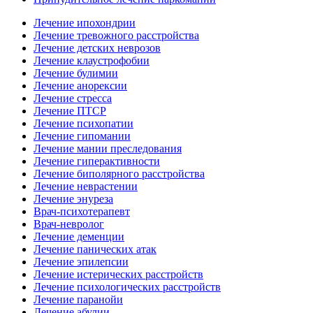
Лечение ипохондрии
Лечение тревожного расстройства
Лечение детских неврозов
Лечение клаустрофобии
Лечение булимии
Лечение анорексии
Лечение стресса
Лечение ПТСР
Лечение психопатии
Лечение гипомании
Лечение мании преследования
Лечение гиперактивности
Лечение биполярного расстройства
Лечение неврастении
Лечение энуреза
Врач-психотерапевт
Врач-невролог
Лечение деменции
Лечение панических атак
Лечение эпилепсии
Лечение истерических расстройств
Лечение психологических расстройств
Лечение паранойи
Лечение абулии