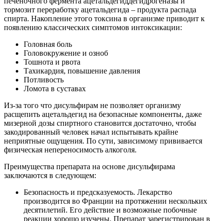
печеночного фермента ацетальдегиддегидрогеназы и
тормозит переработку ацетальдегида – продукта распада
спирта. Накопление этого токсина в организме приводит к
появлению классических симптомов интоксикации:
Головная боль
Головокружение и озноб
Тошнота и рвота
Тахикардия, повышение давления
Потливость
Ломота в суставах
Из-за того что дисульфирам не позволяет организму
расщепить ацетальдегид на безопасные компоненты, даже
мизерной дозы спиртного становится достаточно, чтобы
закодированный человек начал испытывать крайне
неприятные ощущения. По сути, зависимому прививается
физическая непереносимость алкоголя.
Преимущества препарата на основе дисульфирама
заключаются в следующем:
Безопасность и предсказуемость. Лекарство
производится во Франции на протяжении нескольких
десятилетий. Его действие и возможные побочные
реакции хорошо изучены. Препарат зарегистрирован в