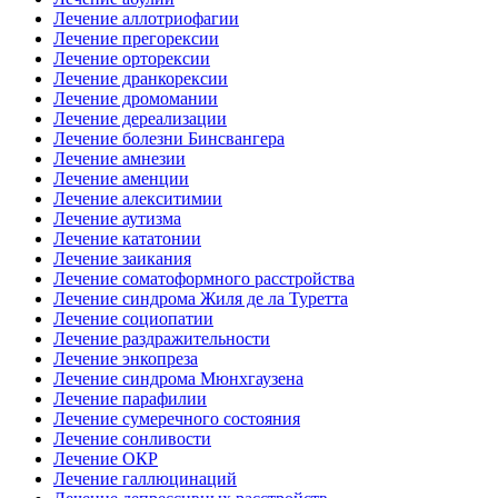
Лечение аллотриофагии
Лечение прегорексии
Лечение орторексии
Лечение дранкорексии
Лечение дромомании
Лечение дереализации
Лечение болезни Бинсвангера
Лечение амнезии
Лечение аменции
Лечение алекситимии
Лечение аутизма
Лечение кататонии
Лечение заикания
Лечение соматоформного расстройства
Лечение синдрома Жиля де ла Туретта
Лечение социопатии
Лечение раздражительности
Лечение энкопреза
Лечение синдрома Мюнхгаузена
Лечение парафилии
Лечение сумеречного состояния
Лечение сонливости
Лечение ОКР
Лечение галлюцинаций