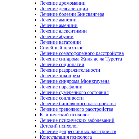
Лечение дромомании
Лечение дереализации
Лечение болезни Бинсвангера
Лечение амнезии
Лечение аменции
Лечение алекситимии
Лечение абулии
Лечение кататонии
Семейный психолог
Лечение соматоформного расстройства
Лечение синдрома Жиля де ла Туретта
Лечение социопатии
Лечение раздражительности
Лечение энкопреза
Лечение синдрома Мюнхгаузена
Лечение парафилии
Лечение сумеречного состояния
Лечение сонливости
Лечение биполярного расстройства
Лечение тревожного расстройства
Клинический психолог
Лечение психических заболеваний
Детский психолог
Лечение депрессивных расстройств
Консультация психолога