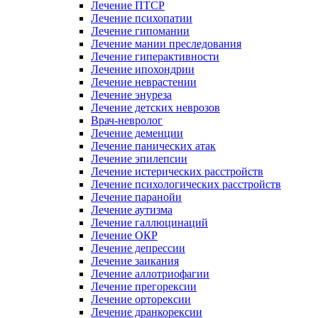
Лечение ПТСР
Лечение психопатии
Лечение гипомании
Лечение мании преследования
Лечение гиперактивности
Лечение ипохондрии
Лечение неврастении
Лечение энуреза
Лечение детских неврозов
Врач-невролог
Лечение деменции
Лечение панических атак
Лечение эпилепсии
Лечение истерических расстройств
Лечение психологических расстройств
Лечение паранойи
Лечение аутизма
Лечение галлюцинаций
Лечение ОКР
Лечение депрессии
Лечение заикания
Лечение аллотриофагии
Лечение прегорексии
Лечение орторексии
Лечение дранкорексии