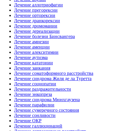
Лечение аллотриофагии
Лечение прегорексии
Лечение орторексии
Лечение дранкорексии
Лечение дромомании
Лечение дереализации
Лечение болезни Бинсвангера
Лечение амнезии
Лечение аменции
Лечение алекситимии
Лечение аутизма
Лечение кататонии
Лечение заикания
Лечение соматоформного расстройства
Лечение синдрома Жиля де ла Туретта
Лечение социопатии
Лечение раздражительности
Лечение энкопреза
Лечение синдрома Мюнхгаузена
Лечение парафилии
Лечение сумеречного состояния
Лечение сонливости
Лечение ОКР
Лечение галлюцинаций