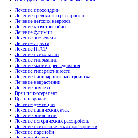
Лечение ипохондрии
Лечение тревожного расстройства
Лечение детских неврозов
Лечение клаустрофобии
Лечение булимии
Лечение анорексии
Лечение стресса
Лечение ПТСР
Лечение психопатии
Лечение гипомании
Лечение мании преследования
Лечение гиперактивности
Лечение биполярного расстройства
Лечение неврастении
Лечение энуреза
Врач-психотерапевт
Врач-невролог
Лечение деменции
Лечение панических атак
Лечение эпилепсии
Лечение истерических расстройств
Лечение психологических расстройств
Лечение паранойи
Лечение абулии