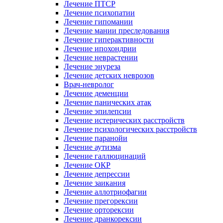
Лечение ПТСР
Лечение психопатии
Лечение гипомании
Лечение мании преследования
Лечение гиперактивности
Лечение ипохондрии
Лечение неврастении
Лечение энуреза
Лечение детских неврозов
Врач-невролог
Лечение деменции
Лечение панических атак
Лечение эпилепсии
Лечение истерических расстройств
Лечение психологических расстройств
Лечение паранойи
Лечение аутизма
Лечение галлюцинаций
Лечение ОКР
Лечение депрессии
Лечение заикания
Лечение аллотриофагии
Лечение прегорексии
Лечение орторексии
Лечение дранкорексии