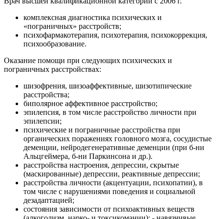
Врач высшей квалификационной категории с 2006 г.
комплексная диагностика психических и
«пограничных» расстройств;
психофармакотерапия, психотерапия, психокоррекция,
психообразование.
Оказание помощи при следующих психических и
пограничных расстройствах:
шизофрения, шизоаффективные, шизотипические
расстройства;
биполярное аффективное расстройство;
эпилепсия, в том числе расстройство личности при
эпилепсии;
психические и пограничные расстройства при
органических поражениях головного мозга, сосудистые
деменции, нейродегенеративные деменции (при б-ни
Альцгеймера, б-ни Паркинсона и др.).
расстройства настроения, депрессии, скрытые
(маскированные) депрессии, реактивные депрессии;
расстройства личности (акцентуации, психопатии), в
том числе с нарушениями поведения и социальной
дезадаптацией;
состояния зависимости от психоактивных веществ
(алкоголизм, нарко- и токсикомании); - навязчивые