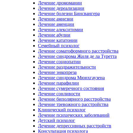
Лечение дромомании
Лечение дереализации
Лечение болезни Бинсвангера
Лечение амнезии
Лечение аменции
Лечение алекситимии
Лечение абулии
Лечение кататонии
Семейный психолог
Лечение соматоформного расстройства
Лечение синдрома Жиля де ла Туретта
Лечение социопатии
Лечение раздражительности
Лечение энкопреза
Лечение синдрома Мюнхгаузена
Лечение парафилии
Лечение сумеречного состояния
Лечение сонливости
Лечение биполярного расстройства
Лечение тревожного расстройства
Клинический психолог
Лечение психических заболеваний
Детский психолог
Лечение депрессивных расстройств
Консультация психолога